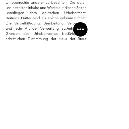
Urheberrechte anderer zu beachten. Die durch
uns erstellten Inhalte und Werke auf diesen Seiten
unterliegen dem deutschen Urheberrecht.
Beiträge Dritter sind als solche gekennzeichnet.
Die Vervielfältigung, Bearbeitung, Verbreitung
und jede Art der Verwertung außerhalb der
Grenzen des Urheberrechtes bedürfen der
schriftlichen Zustimmung der Haus der Braut
GmbH ©. Downloads und Kopien dieser Seite
sind nur für den privaten, nicht kommerziellen
Gebrauch gestattet.
Sollten die von uns erstellten Inhalte auf unserer
Website für den gewerblichen Gebrauch genutzt
werden, werden wir umgehend rechtliche Schritte
einleiten, um einen weiteren Diebstahl zu
unterbinden.
Online-Streitbeilegung gemäß Art. 14 Abs. 1
ODR-VO: Die Europäische Kommission stellt
eine Plattform zur Online-Streitbeilegung (OS)
bereit, die Sie unter
http://ec.europa.eu/consumers/odr/
finden.